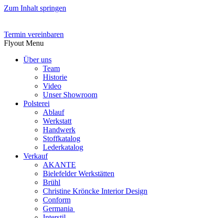
Zum Inhalt springen
Termin vereinbaren
Flyout Menu
Über uns
Team
Historie
Video
Unser Showroom
Polsterei
Ablauf
Werkstatt
Handwerk
Stoffkatalog
Lederkatalog
Verkauf
AKANTE
Bielefelder Werkstätten
Brühl
Christine Kröncke Interior Design
Conform
Germania
Interstil