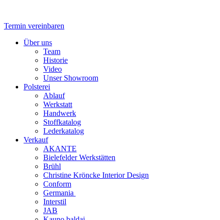
Zum
Inhalt
springen
Termin vereinbaren
Flyout
Über uns
Menu
Team
Historie
Video
Unser Showroom
Polsterei
Ablauf
Werkstatt
Handwerk
Stoffkatalog
Lederkatalog
Verkauf
AKANTE
Bielefelder Werkstätten
Brühl
Christine Kröncke Interior Design
Conform
Germania
Interstil
JAB
Kauno baldai