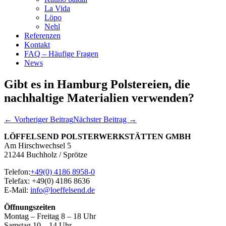
La Vida
Löpo
Nehl
Referenzen
Kontakt
FAQ – Häufige Fragen
News
Gibt es in Hamburg Polstereien, die
nachhaltige Materialien verwenden?
Beitragsnavigation
← Vorheriger Beitrag
Nächster Beitrag →
LÖFFELSEND POLSTERWERKSTÄTTEN GMBH
Am Hirschwechsel 5
21244 Buchholz / Sprötze
Telefon:
+49(0) 4186 8958-0
Telefax: +49(0) 4186 8636
E-Mail:
info@loeffelsend.de
Öffnungszeiten
Montag – Freitag 8 – 18 Uhr
Samstag 10 – 14 Uhr