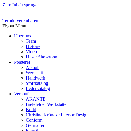
Zum Inhalt springen
Termin vereinbaren
Flyout Menu
Über uns
Team
Historie
Video
Unser Showroom
Polsterei
Ablauf
Werkstatt
Handwerk
Stoffkatalog
Lederkatalog
Verkauf
AKANTE
Bielefelder Werkstätten
Brühl
Christine Kröncke Interior Design
Conform
Germania
Interstil