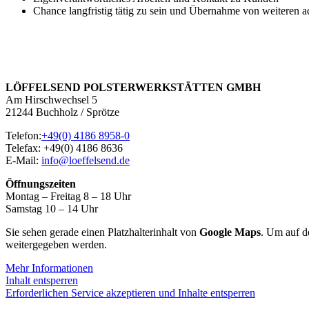
Chance langfristig tätig zu sein und Übernahme von weiteren 
Bewerbungen nur per Mail mit Lebenslauf, Foto und
shanke@loeffelsend.de
LÖFFELSEND POLSTERWERKSTÄTTEN GMBH
Am Hirschwechsel 5
21244 Buchholz / Sprötze
Telefon:
+49(0) 4186 8958-0
Telefax: +49(0) 4186 8636
E-Mail:
info@loeffelsend.de
Öffnungszeiten
Montag – Freitag 8 – 18 Uhr
Samstag 10 – 14 Uhr
Sie sehen gerade einen Platzhalterinhalt von
Google Maps
. Um auf de
weitergegeben werden.
Mehr Informationen
Inhalt entsperren
Erforderlichen Service akzeptieren und Inhalte entsperren