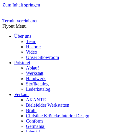
Zum Inhalt springen
Termin vereinbaren
Flyout Menu
Über uns
Team
Historie
Video
Unser Showroom
Polsterei
Ablauf
Werkstatt
Handwerk
Stoffkatalog
Lederkatalog
Verkauf
AKANTE
Bielefelder Werkstätten
Brühl
Christine Kröncke Interior Design
Conform
Germania
Interstil