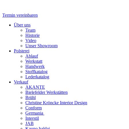
Zum
Inhalt
springen
Termin vereinbaren
Flyout
Über uns
Menu
Team
Historie
Video
Unser Showroom
Polsterei
Ablauf
Werkstatt
Handwerk
Stoffkatalog
Lederkatalog
Verkauf
AKANTE
Bielefelder Werkstätten
Brühl
Christine Kröncke Interior Design
Conform
Germania
Interstil
JAB
Kauno baldai