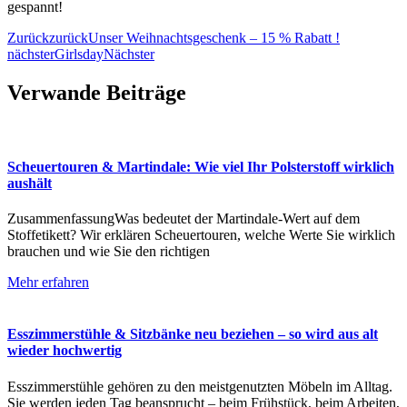
gespannt!
Zurück
zurück
Unser Weihnachtsgeschenk – 15 % Rabatt !
nächster
Girlsday
Nächster
Verwande Beiträge
Scheuertouren & Martindale: Wie viel Ihr Polsterstoff wirklich
aushält
ZusammenfassungWas bedeutet der Martindale-Wert auf dem
Stoffetikett? Wir erklären Scheuertouren, welche Werte Sie wirklich
brauchen und wie Sie den richtigen
Mehr erfahren
Esszimmerstühle & Sitzbänke neu beziehen – so wird aus alt
wieder hochwertig
Esszimmerstühle gehören zu den meistgenutzten Möbeln im Alltag.
Sie werden jeden Tag beansprucht – beim Frühstück, beim Arbeiten,