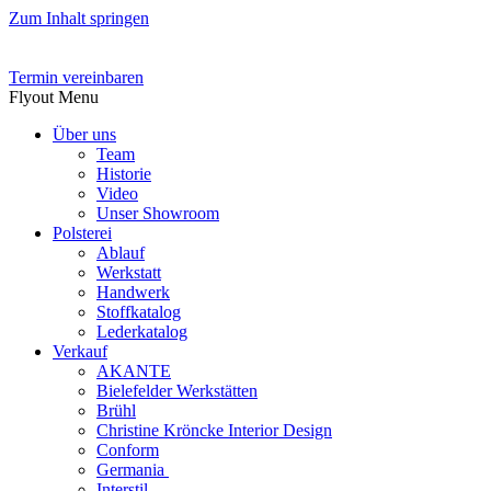
Zum Inhalt springen
Termin vereinbaren
Flyout Menu
Über uns
Team
Historie
Video
Unser Showroom
Polsterei
Ablauf
Werkstatt
Handwerk
Stoffkatalog
Lederkatalog
Verkauf
AKANTE
Bielefelder Werkstätten
Brühl
Christine Kröncke Interior Design
Conform
Germania
Interstil