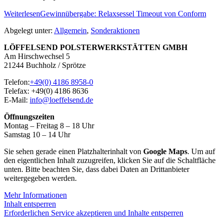
Weiterlesen
Gewinnübergabe: Relaxsessel Timeout von Conform
Abgelegt unter:
Allgemein
,
Sonderaktionen
LÖFFELSEND POLSTERWERKSTÄTTEN GMBH
Am Hirschwechsel 5
21244 Buchholz / Sprötze
Telefon:
+49(0) 4186 8958-0
Telefax: +49(0) 4186 8636
E-Mail:
info@loeffelsend.de
Öffnungszeiten
Montag – Freitag 8 – 18 Uhr
Samstag 10 – 14 Uhr
Sie sehen gerade einen Platzhalterinhalt von
Google Maps
. Um auf
den eigentlichen Inhalt zuzugreifen, klicken Sie auf die Schaltfläche
unten. Bitte beachten Sie, dass dabei Daten an Drittanbieter
weitergegeben werden.
Mehr Informationen
Inhalt entsperren
Erforderlichen Service akzeptieren und Inhalte entsperren