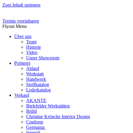
Zum Inhalt springen
Termin vereinbaren
Flyout Menu
Über uns
Team
Historie
Video
Unser Showroom
Polsterei
Ablauf
Werkstatt
Handwerk
Stoffkatalog
Lederkatalog
Verkauf
AKANTE
Bielefelder Werkstätten
Brühl
Christine Kröncke Interior Design
Conform
Germania
Interstil