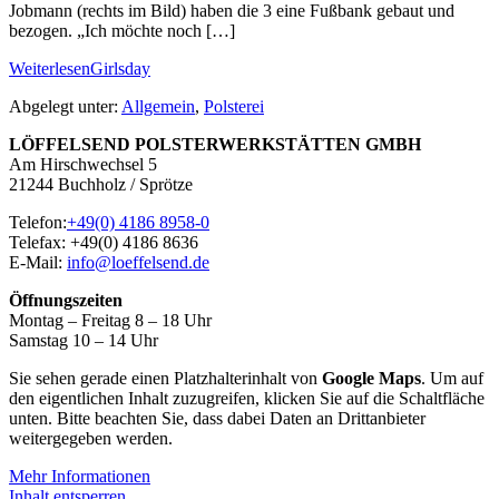
Jobmann (rechts im Bild) haben die 3 eine Fußbank gebaut und
bezogen. „Ich möchte noch […]
Weiterlesen
Girlsday
Abgelegt unter:
Allgemein
,
Polsterei
LÖFFELSEND POLSTERWERKSTÄTTEN GMBH
Am Hirschwechsel 5
21244 Buchholz / Sprötze
Telefon:
+49(0) 4186 8958-0
Telefax: +49(0) 4186 8636
E-Mail:
info@loeffelsend.de
Öffnungszeiten
Montag – Freitag 8 – 18 Uhr
Samstag 10 – 14 Uhr
Sie sehen gerade einen Platzhalterinhalt von
Google Maps
. Um auf
den eigentlichen Inhalt zuzugreifen, klicken Sie auf die Schaltfläche
unten. Bitte beachten Sie, dass dabei Daten an Drittanbieter
weitergegeben werden.
Mehr Informationen
Inhalt entsperren