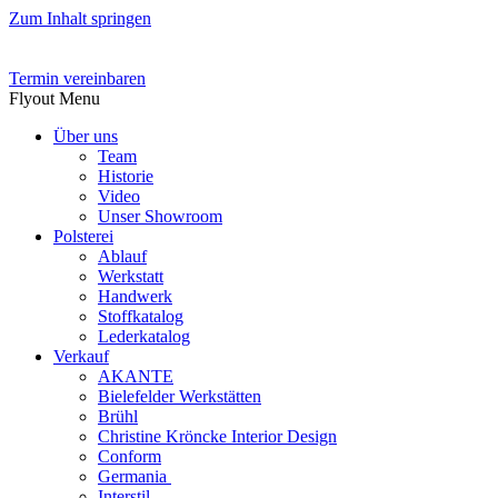
Zum Inhalt springen
Termin vereinbaren
Flyout Menu
Über uns
Team
Historie
Video
Unser Showroom
Polsterei
Ablauf
Werkstatt
Handwerk
Stoffkatalog
Lederkatalog
Verkauf
AKANTE
Bielefelder Werkstätten
Brühl
Christine Kröncke Interior Design
Conform
Germania
Interstil