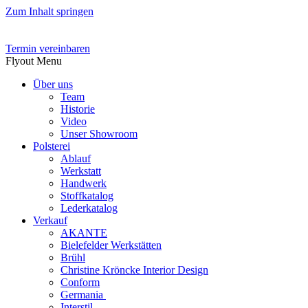
Zum Inhalt springen
Termin vereinbaren
Flyout Menu
Über uns
Team
Historie
Video
Unser Showroom
Polsterei
Ablauf
Werkstatt
Handwerk
Stoffkatalog
Lederkatalog
Verkauf
AKANTE
Bielefelder Werkstätten
Brühl
Christine Kröncke Interior Design
Conform
Germania
Interstil