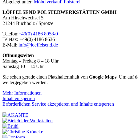
Abgelegt unter:
Möbelverkauf
,
Polsterei
LÖFFELSEND POLSTERWERKSTÄTTEN GMBH
Am Hirschwechsel 5
21244 Buchholz / Sprötze
Telefon:
+49(0) 4186 8958-0
Telefax: +49(0) 4186 8636
E-Mail:
info@loeffelsend.de
Öffnungszeiten
Montag – Freitag 8 – 18 Uhr
Samstag 10 – 14 Uhr
Sie sehen gerade einen Platzhalterinhalt von
Google Maps
. Um auf de
weitergegeben werden.
Mehr Informationen
Inhalt entsperren
Erforderlichen Service akzeptieren und Inhalte entsperren