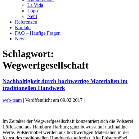
La Vida
Löpo
Nehl
Referenzen
Kontakt
FAQ – Häufige Fragen
News
Schlagwort:
Wegwerfgesellschaft
Nachhaltigkeit durch hochwertige Materialien im
traditionellen Handwerk
web-team
|
Veröffentlicht am
09.02.2017
|
Nachhaltigkeit
durch
Im Zeitalter der Wegwerfgesellschaft konzentriert sich die Polsterei
hochwertige
Löffelsend aus Hamburg Harburg ganz bewusst auf nachhaltige
Materialien
Werte. Polstermöbel werden aus hochwertigen Materialien in der
im
Kunst des traditionellen Handwerks gefertigt. Alte Polstermöbel
traditionellen