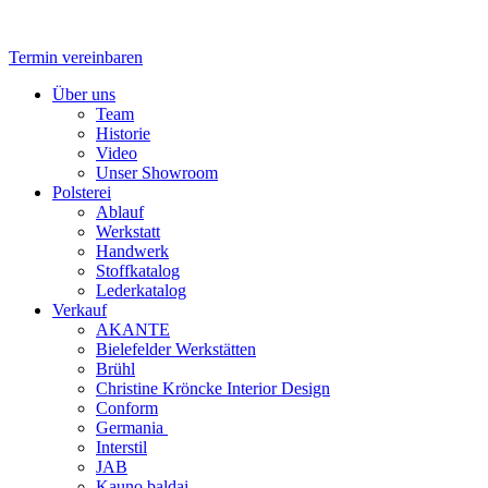
Zum
Inhalt
springen
Termin vereinbaren
Flyout
Über uns
Menu
Team
Historie
Video
Unser Showroom
Polsterei
Ablauf
Werkstatt
Handwerk
Stoffkatalog
Lederkatalog
Verkauf
AKANTE
Bielefelder Werkstätten
Brühl
Christine Kröncke Interior Design
Conform
Germania
Interstil
JAB
Kauno baldai