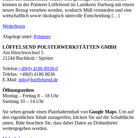
können in der Polsterei Löffelsend im Landkreis Harburg mit einem
Handwerk
neuen Bezug versehen werden, wodurch Müll vermieden und eine
wirtschaftlich sowie ökologisch sinnvolle Entscheidung […]
Nachhaltigkeit
Weiterlesen
durch
Abgelegt unter:
Polsterei
hochwertige
Materialien
LÖFFELSEND POLSTERWERKSTÄTTEN GMBH
im
Am Hirschwechsel 5
traditionellen
21244 Buchholz / Sprötze
Handwerk
Telefon:
+49(0) 4186 8958-0
Telefax: +49(0) 4186 8636
E-Mail:
info@loeffelsend.de
Öffnungszeiten
Montag – Freitag 8 – 18 Uhr
Samstag 10 – 14 Uhr
Sie sehen gerade einen Platzhalterinhalt von
Google Maps
. Um auf
den eigentlichen Inhalt zuzugreifen, klicken Sie auf die Schaltfläche
unten. Bitte beachten Sie, dass dabei Daten an Drittanbieter
weitergegeben werden.