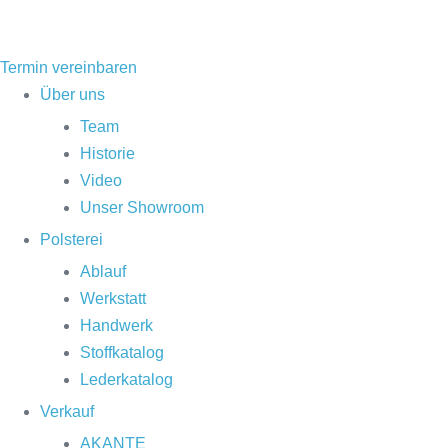
Zum
Inhalt
springen
Termin vereinbaren
Flyout
Über uns
Menu
Team
Historie
Video
Unser Showroom
Polsterei
Ablauf
Werkstatt
Handwerk
Stoffkatalog
Lederkatalog
Verkauf
AKANTE