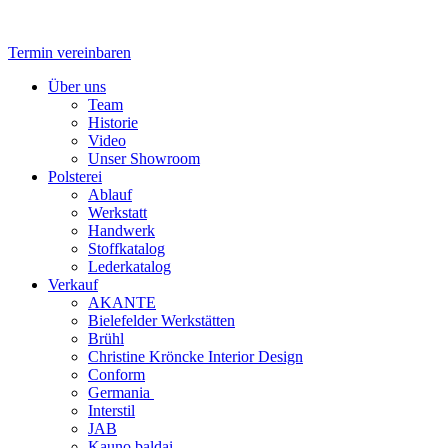
Zum
Inhalt
springen
Termin vereinbaren
Flyout
Über uns
Menu
Team
Historie
Video
Unser Showroom
Polsterei
Ablauf
Werkstatt
Handwerk
Stoffkatalog
Lederkatalog
Verkauf
AKANTE
Bielefelder Werkstätten
Brühl
Christine Kröncke Interior Design
Conform
Germania
Interstil
JAB
Kauno baldai