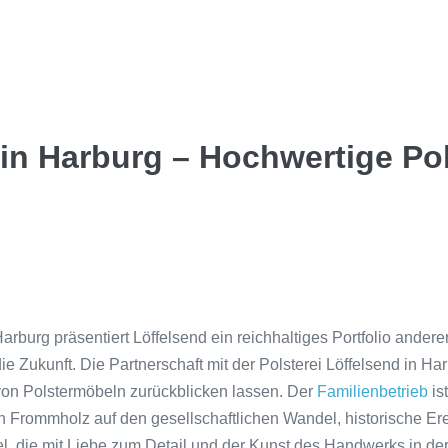
 in Harburg – Hochwertige P
rburg präsentiert Löffelsend ein reichhaltiges Portfolio andere
die Zukunft. Die Partnerschaft mit der Polsterei Löffelsend in 
 von Polstermöbeln zurückblicken lassen. Der
Familienbetrieb
is
 Frommholz auf den gesellschaftlichen Wandel, historische Ereig
l, die mit Liebe zum Detail und der Kunst des Handwerks in der 