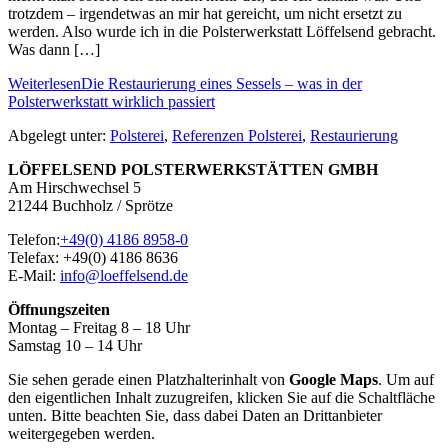
trotzdem – irgendetwas an mir hat gereicht, um nicht ersetzt zu
werden. Also wurde ich in die Polsterwerkstatt Löffelsend gebracht.
Was dann […]
Weiterlesen
Die Restaurierung eines Sessels – was in der
Polsterwerkstatt wirklich passiert
Abgelegt unter:
Polsterei
,
Referenzen Polsterei
,
Restaurierung
LÖFFELSEND POLSTERWERKSTÄTTEN GMBH
Am Hirschwechsel 5
21244 Buchholz / Sprötze
Telefon:
+49(0) 4186 8958-0
Telefax: +49(0) 4186 8636
E-Mail:
info@loeffelsend.de
Öffnungszeiten
Montag – Freitag 8 – 18 Uhr
Samstag 10 – 14 Uhr
Sie sehen gerade einen Platzhalterinhalt von
Google Maps
. Um auf
den eigentlichen Inhalt zuzugreifen, klicken Sie auf die Schaltfläche
unten. Bitte beachten Sie, dass dabei Daten an Drittanbieter
weitergegeben werden.