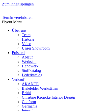
Zum Inhalt springen
Termin vereinbaren
Flyout Menu
Über uns
Team
Historie
Video
Unser Showroom
Polsterei
Ablauf
Werkstatt
Handwerk
Stoffkatalog
Lederkatalog
Verkauf
AKANTE
Bielefelder Werkstätten
Brühl
Christine Kröncke Interior Design
Conform
Germania
Interstil